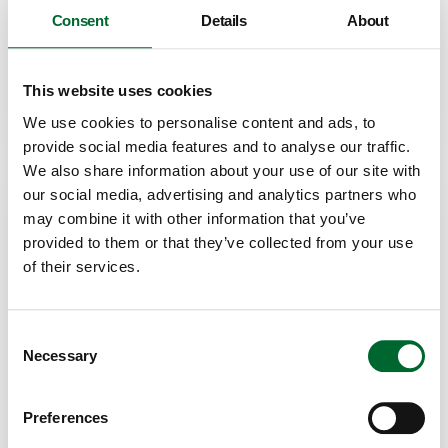
Consent
Details
About
+55 (19) 98207-2509
daniel.balestre@vencomaticgroup.com
This website uses cookies
We use cookies to personalise content and ads, to
provide social media features and to analyse our traffic.
We also share information about your use of our site with
our social media, advertising and analytics partners who
may combine it with other information that you’ve
provided to them or that they’ve collected from your use
of their services.
Consent
Renato Paludo
Necessary
Selection
Suprvisor Regional de Vendas - Sul
+55 (19) 99995-1485
Preferences
renato.paludo@vencomaticgroup.com