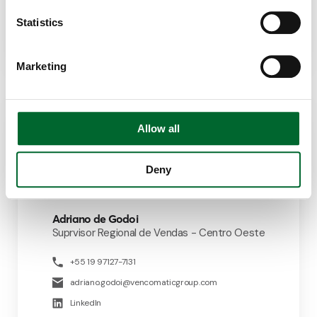
LinkedIn
Statistics
Marketing
Allow all
Deny
Adriano de Godoi
Suprvisor Regional de Vendas - Centro Oeste
+55 19 97127-7131
adriano.godoi@vencomaticgroup.com
LinkedIn