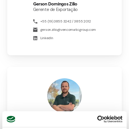
Gerson Domingos Zilio
Gerente de Exportação
+55 (19) 3855 3242 / 3855 2012
gerson.zilio@vencomaticgroup.com
LinkedIn
Daniel Balestre
Suprvisor Regional de Vendas - Paraná