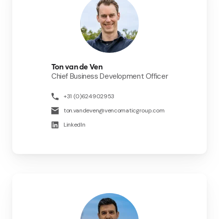
Ton van de Ven
Chief Business Development Officer
+31 (0)624902953
ton.vandeven@vencomaticgroup.com
LinkedIn