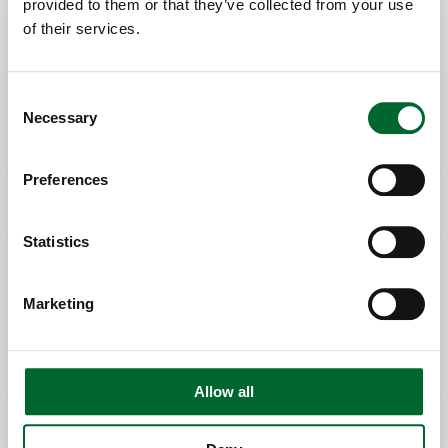
provided to them or that they’ve collected from your use
Ключевые особенности
of their services.
Экономия труда благодаря
Consent
автоматизированной загрузке лотков
Necessary
Selection
Повышение производительности
благодаря бесперебойному процессу
снятия штабелей; увеличивающему
Preferences
производительность
Бережное обращение с яйцами;
Statistics
защищающее их качество
Marketing
Allow all