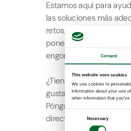
Estamos aquí para ayud
las soluciones más ade
retos, tanto si opera en
ponedoras, reproductora
engorde o incubadoras.
Consent
This website uses cookies
¿Tiene alguna pregunta a
We use cookies to personalis
gustaría obtener respue
information about your use of
other information that you’ve
Póngase en contacto co
Consent
directamente y rellene e
Necessary
Selection