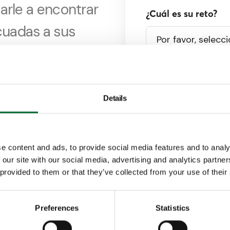
arle a encontrar
¿Cuál es su reto?
cuadas a sus
 el mercado de
s, pollos de
¿Cómo podemos ay
Details
 la que le
e content and ads, to provide social media features and to analy
sta ahora?
 our site with our social media, advertising and analytics partn
 provided to them or that they’ve collected from your use of their
n nosotros
Vencomatic Group utiliza
ste formulario.
Preferences
Statistics
proporcione para procesa
contenidos relacionados