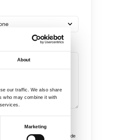
udarle?
*
About
se our traffic. We also share
ers who may combine it with
 services.
rá los datos personales que nos
Marketing
r su solicitud y comunicarle otros
 que puedan ser de su interés. Puede