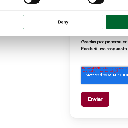
darse de baja de
nuestr
momento. Estamos compr
privacidad, por favor rev
Deny
Gracias por ponerse en
Recibirá una respuesta 