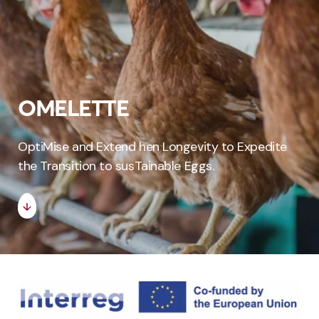
OMELETTE
OptiMise and Extend hen Longevity to Expedite
the Transition to susTainable Eggs.