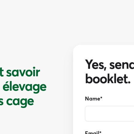
Yes, sen
t savoir
booklet.
n élevage
ns cage
Name
*
Email
*