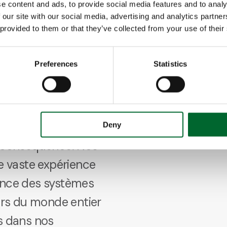
e content and ads, to provide social media features and to analy
 our site with our social media, advertising and analytics partn
 provided to them or that they’ve collected from your use of their
tre l’élevage en
 est la gestion.
Preferences
Statistics
rôle les volailles.
, c’est le
 qui détermine la
r les besoins de
Deny
n conséquence. Nos
ne vaste expérience
ance des systèmes
eurs du monde entier
s dans nos