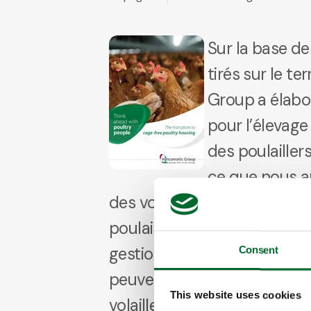
Sur la base d
tirés sur le te
Group a élabo
pour l’élevage
des poulailler
ce que nous ap
des volailles ». Grâce à de 
poulaillers et à de bonnes 
gestion des volailles, les é
Consent
peuvent accueillir une gran
This website uses cookies
volailles sans cage.