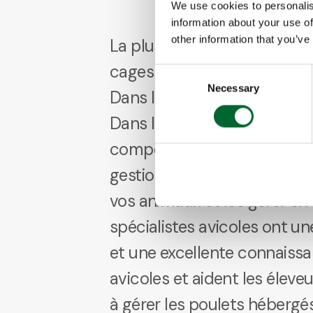
We use cookies to personalis
information about your use of
other information that you’ve
La plus grande différence en
cages et l’élevage sans cage
Consent
Necessary
Selection
Dans les cages, l’éleveur cont
Dans les systèmes sans cage
comportement des volailles
gestion. Vous devez examine
vos animaux et les gérer e
spécialistes avicoles ont u
et une excellente connaiss
avicoles et aident les élev
à gérer les poulets hébergé