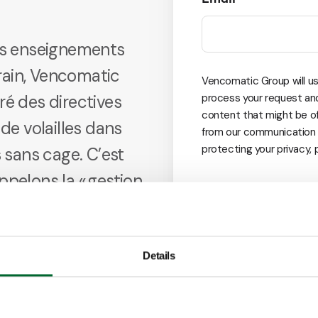
es enseignements
rrain, Vencomatic
Vencomatic Group will us
ré des directives
process your request an
content that might be of
 de volailles dans
from our communication 
protecting your privacy,
s sans cage. C’est
pelons la « gestion
bons systèmes de
techniques de
leveurs européens
Details
de quantité de