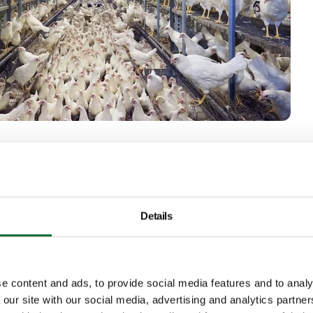
lt dat een legkuiken moet leren zoeken naar 
le niveaus met water, in drinknippels met le
Details
ee vaste niveaus aangeboden. Water en vo
r door het variabel niveau kun je die uit elk
 starten met de training van de kuikens zo
e content and ads, to provide social media features and to analy
 our site with our social media, advertising and analytics partn
uiken", legt Wilbert uit.