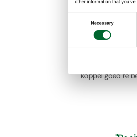
other information that you’ve
Consent
Voor de opfokbege
Necessary
Selection
opfokbedrijf met 
boven de scharre
een goed systeem
Starter is overzich
koppel goed te b