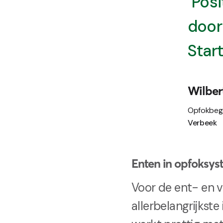
"Posi
door
Start
Wilber
Opfokbege
Verbeek
Enten in opfoksy
Voor de ent- en 
allerbelangrijkst