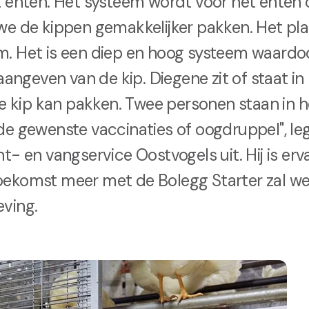
 enten. Het systeem wordt voor het enten o
e de kippen gemakkelijker pakken. Het pla
. Het is een diep en hoog systeem waardo
 aangeven van de kip. Diegene zit of staat i
de kip kan pakken. Twee personen staan in
e gewenste vaccinaties of oogdruppel", le
t- en vangservice Oostvogels uit. Hij is erv
e toekomst meer met de Bolegg Starter zal 
ving.