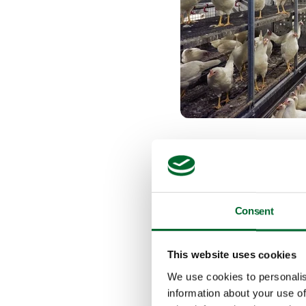
De specialist ste
"We starten op al
Consent
voer wordt op tw
dezelfde laag, maa
This website uses cookies
kunt dus al vroeg
We use cookies to personalis
information about your use of
niveaus leren gebr