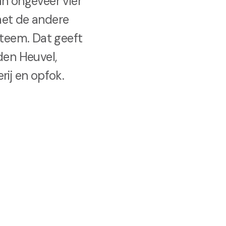
an ongeveer vier
met de andere
steem. Dat geeft
den Heuvel,
rij en opfok.