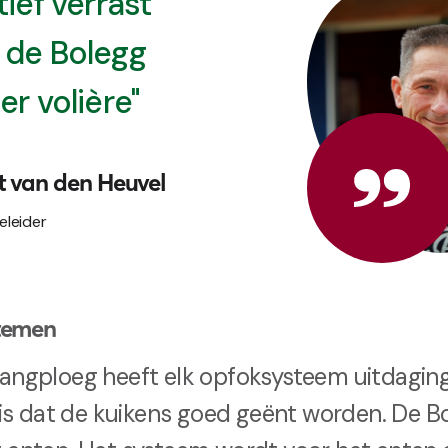
tief verrast
 de Bolegg
er volière"
t van den Heuvel
leider
stemen
vangploeg heeft elk opfoksysteem uitdaging
e is dat de kuikens goed geënt worden. De B