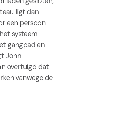
f laden gesloten,
teau ligt dan
or een persoon
n het systeem
 het gangpad en
gt John
an overtuigd dat
werken vanwege de