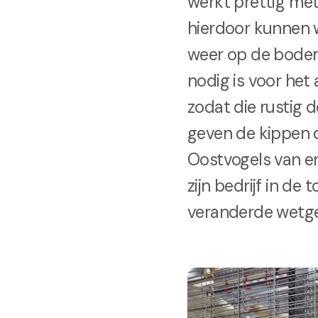
werkt prettig met
hierdoor kunnen w
weer op de bodem
nodig is voor het
zodat die rustig 
geven de kippen d
Oostvogels van en
zijn bedrijf in d
veranderde wetge