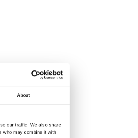
voer en water.
kschaaltjes. Het
About
er kunnen op
aar trekken. Je
dat ze meerdere
se our traffic. We also share
ers who may combine it with