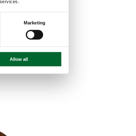
 services.
eerste
Marketing
at leef plateaus
worden, is dit
nutten. De Bolegg
Allow all
bezetting, is het