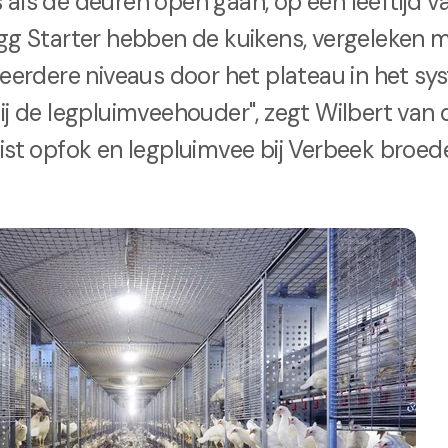
als de deuren open gaan, op een leeftijd v
gg Starter hebben de kuikens, vergeleken 
meerdere niveaus door het plateau in het sy
ij de legpluimveehouder", zegt Wilbert van 
ist opfok en legpluimvee bij Verbeek broede