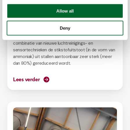
Allow all
Ons statement
Deny
AANBOD: een uitweg uit de stikstofcrisis
Het is nu wetenschappelijk vastgesteld dat met een
combinatie van nieuwe luchtreinigings- en
sensortechnieken de stikstofuitstoot (in de vorm van
ammoniak) uit stallen aantoonbaar zeer sterk (meer
dan 80%) gereduceerd wordt.
Lees verder