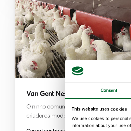
Consent
Van Gent Nest
O ninho comunitário número um do mund
This website uses cookies
criadores modernos de frangos de corte.
We use cookies to personalis
information about your use of
Características