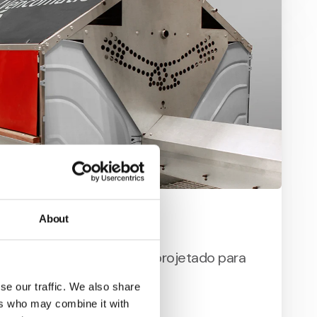
About
st Condor
nho é sólida e forte e foi projetado para
cas quentes e severas.
se our traffic. We also share
ers who may combine it with