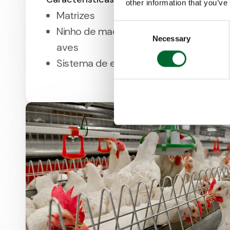
other information that you’ve
Matrizes
Consent
Ninho de madeira projetado para alta 
Necessary
Selection
aves
Sistema de expulsão automática