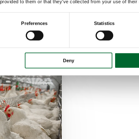
 provided to them or that they’ve collected from your use of their
Matrizes
aceitação das
Ninho com guinc
Preferences
Statistics
Coleta automát
Deny