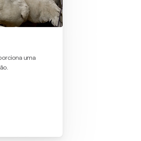
oporciona uma
ção.