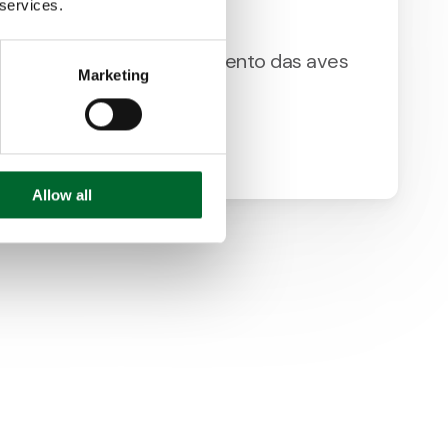
 services.
ho para facilitar o treinamento das aves
Marketing
ica de ovos
Allow all