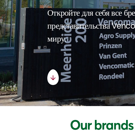
Откройте для себя все бр
представительства Venc
миру.
Our brand