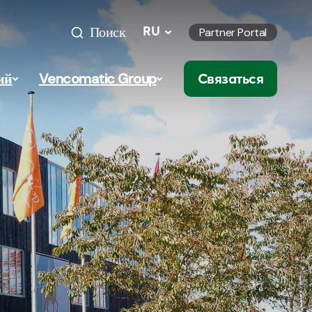
Поиск
RU
Partner Portal
ий
Vencomatic Group
Связаться