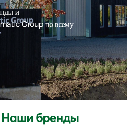
енды и
omatic Group по всему
s
Наши бренды