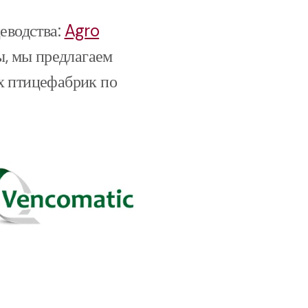
еводства
:
Agro
ы, мы предлагаем
х птицефабрик по