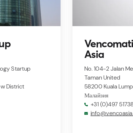
up
Vencomati
Asia
ogy Startup
No. 104-2 Jalan 
Taman United
w District
58200 Kuala Lump
Малайзия
+31 (0)497 5173
info@vencoasi