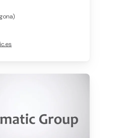
agona)
c.es