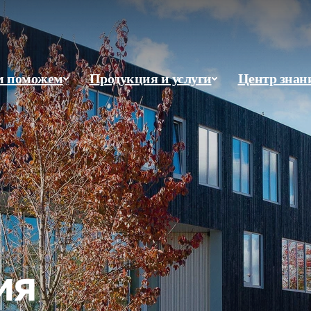
м поможем
Продукция и услуги
Центр знан
ия