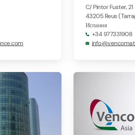
C/ Pintor Fuster, 21
43205 Reus (Tarr
Испания
+34 977331908
ance.com
info@vencomati