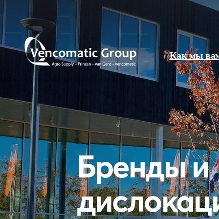
Как мы ва
Бренды и
дислокац