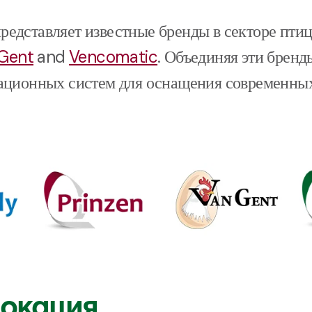
редставляет
известные
бренды
в
секторе
птиц
Gent
and
Vencomatic
. Объединяя эти бренд
ационных систем для оснащения современны
локация