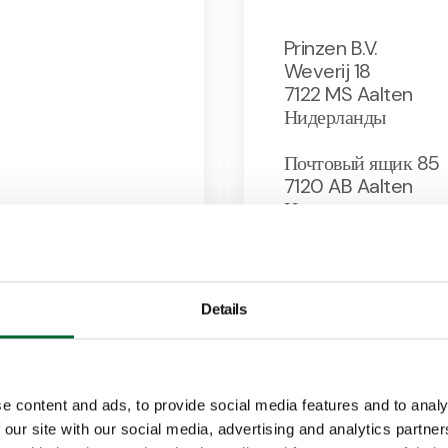
Prinzen B.V.
Weverij 18
7122 MS Aalten
Нидерланды
Почтовый
ящик
85
7120 AB Aalten
Нидерланды
+31 (0)543 490
om
info@prinzen.c
Details
ерние
компании
e content and ads, to provide social media features and to analy
 our site with our social media, advertising and analytics partn