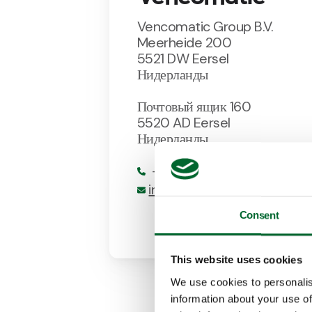
Vencomatic Group B.V.
Meerheide 200
5521 DW Eersel
Нидерланды
Почтовый
ящик
160
5520 AD Eersel
Нидерланды
+31 (0)497 517380
info@vencomaticgroup.c
Consent
This website uses cookies
Наши
доч
We use cookies to personalis
information about your use of