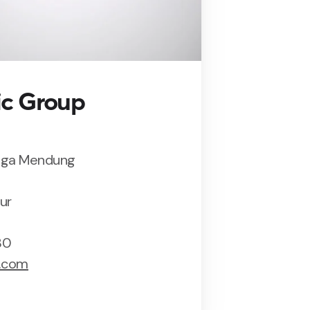
c Group
Mega Mendung
ur
80
a.com