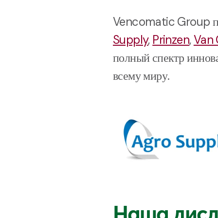
Vencomatic
Group
п
Supply
,
Prinzen
,
Van 
полный спектр иннов
всему миру.
Наш
а
дис