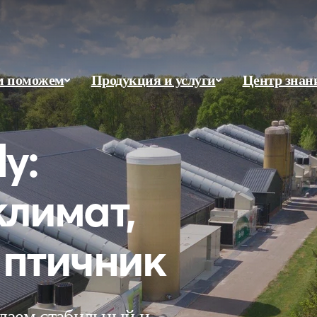
м поможем
Продукция и услуги
Центр знан
y:
лимат,
 птичник
даем стабильный и