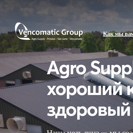
Как мы ва
Agro Suppl
хороший к
здоровый
Наша цель ясна — мы соз