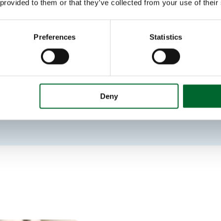
 provided to them or that they’ve collected from your use of their
потребление энергии
ружающую среду.
Preferences
Statistics
т животных и более
а.
Deny