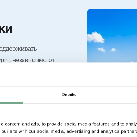
ки
поддерживать
ри , независимо от
Наше решение
 из воздуха для
аким образом, до 80
Details
м случае было бы
рируется.
e content and ads, to provide social media features and to analy
 our site with our social media, advertising and analytics partn
й и стабильный