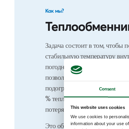
Как мы?
Теплообменни
Задача состоит в том, чтобы 
стабильную температуру внут
погодных условий снаружи. 
позволяет использовать тепло
подогрева свежего воздуха. Т
Consent
% тепла, которое в противно
потеряно, эффективно рекупе
This website uses cookies
We use cookies to personalis
information about your use of
Это обеспечивает комфортны