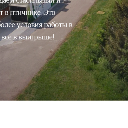
 в птичнике. Это
более условия работы в
 все в выигрыше!