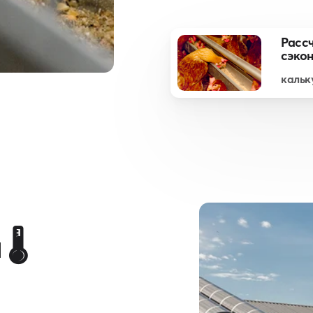
Рассч
сэко
кальк
️