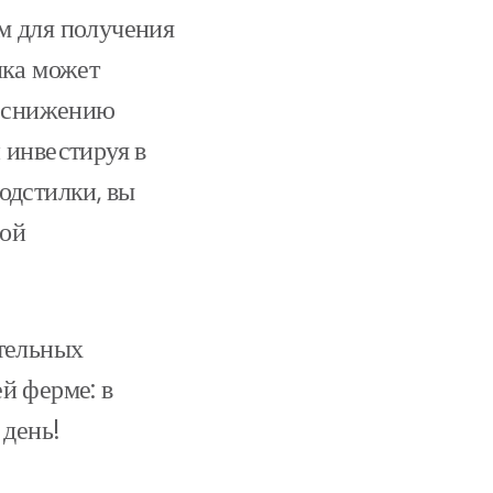
м для получения
лка может
к снижению
 инвестируя в
одстилки, вы
ной
тельных
й ферме: в
 день!