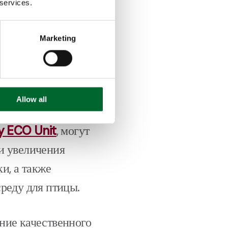
 чистые яйца,
 services.
Marketing
лки бывает
, высокая
 способствовать
Allow all
ия, позволяющие
ly ECO
Unit
, могут
и увеличения
и, а также
реду для птицы.
ние качественного