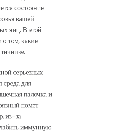
яется состояние
ровья вашей
ых яиц. В этой
 о том, какие
птичнике.
иной серьезных
 среда для
ишечная палочка и
Грязный помет
, из-за
слабить иммунную