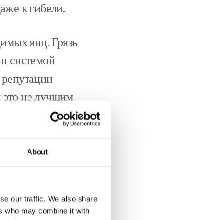
аже к гибели.
димых яиц. Грязь
ли системой
 репутации
и это не лучшим
ичнике.
еничную среду для
About
ха в птичнике, что
илка в сочетании с
se our traffic. We also share
ость и
ers who may combine it with