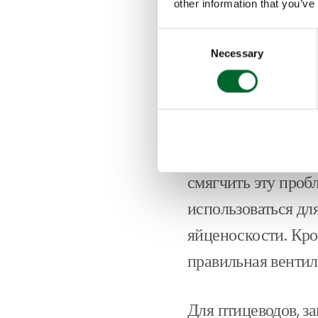
предотвращать рос
other information that you’ve
которые более вос
Consent
Necessary
Selection
К сожалению, доби
непросто. Такие ф
плотность содержа
возникновению вл
смягчить эту проб
использоваться д
яйценоскости. Кром
правильная вентил
Для птицеводов, з