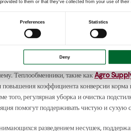
т вредных бактерий. Чистый помет означает и
 provided to them or that they’ve collected from your use of their
требованы на рынке и выгодны для фермеров.
Preferences
Statistics
ться и поддерживать сухую среду для подсти
акторы, как избыточная влажность в птичнике
ния птицы и неправильная вентиляция, могут
Deny
ажной подстилки. Однако существуют решен
лему. Теплообменники, такие как
Agro Supp
ля повышения коэффициента конверсии корма 
е того, регулярная уборка и очистка подстилк
яция помогут поддерживать чистую и сухую с
анимающихся разведением несушек, поддержа