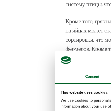
систему птицы, чт
Кроме того, грязн
на яйцах может ст
сортировки, что м
фермеров. Кроме то
образом сказывает
С другой стороны,
Consent
ваших птиц. Она п
очень важно для з
This website uses cookies
We use cookies to personalis
правильной вентил
information about your use of