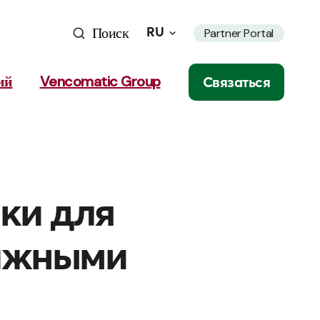
Поиск
RU
Partner Portal
ий
Vencomatic Group
Связаться
ки для
лажными