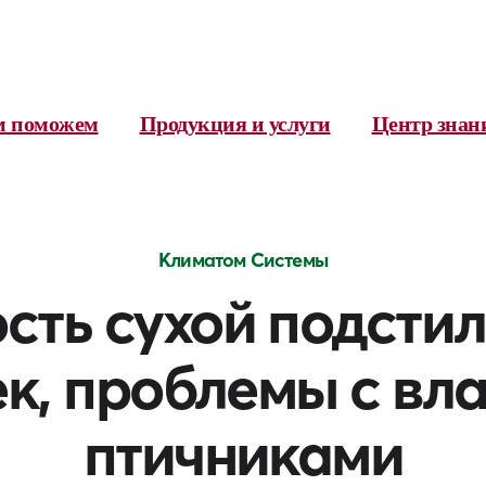
м поможем
Продукция и услуги
Центр знан
Климатом Системы
сть сухой подстил
к, проблемы с в
птичниками