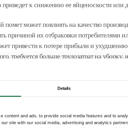
о приведет к снижению ее яйценоскости или д
ый помет может повлиять на качество произво
ать причиной их отбраковки потребителями и
ожет привести к потере прибыли и ухудшению
го, требуется больше трудозатрат на уборку, 
ся на сроке службы оборудования в вашем пт
 сухая подстилка обеспечивает чистую и гиги
Details
омогает поддерживать высокое качество возду
доровья и продуктивности птицы. Сухая подст
e content and ads, to provide social media features and to analy
яцией также помогает контролировать влажн
 our site with our social media, advertising and analytics partn