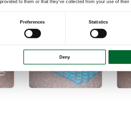
 provided to them or that they’ve collected from your use of their
ckige Mustertypen
Preferences
Statistics
Deny