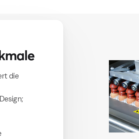
rkmale
rt die
Design;
e