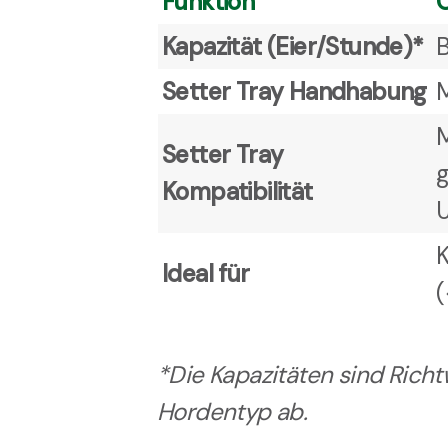
Funktion
Kapazität (Eier/Stunde)*
B
Setter Tray Handhabung
M
M
Setter Tray
g
Kompatibilität
K
Ideal für
(
*
Die Kapazitäten sind Ric
Hordentyp ab.