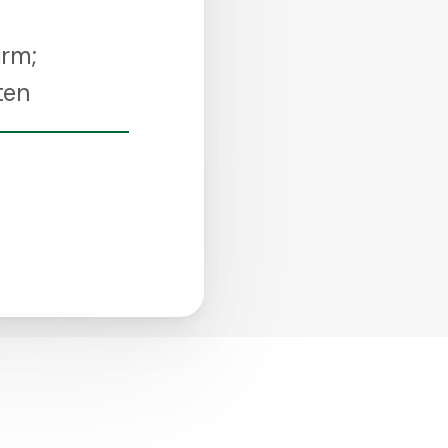
arm;
osten