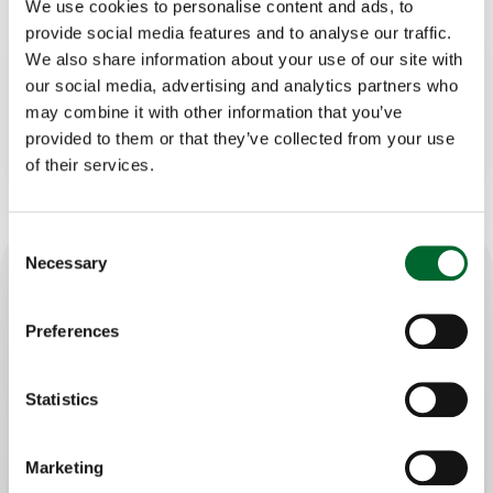
We use cookies to personalise content and ads, to
Portfolio Manager
provide social media features and to analyse our traffic.
We also share information about your use of our site with
our social media, advertising and analytics partners who
Kontakt Bas
may combine it with other information that you’ve
provided to them or that they’ve collected from your use
of their services.
Consent
Necessary
Selection
Wesentliche Merkmale
Preferences
Verbesserte Effizienz: Optimieren Sie
den Eiersammelprozess mit präzisen
Statistics
Daten und rechtzeitigen
Warnmeldungen
Marketing
Verbesserte Produktivität: Treffen Sie