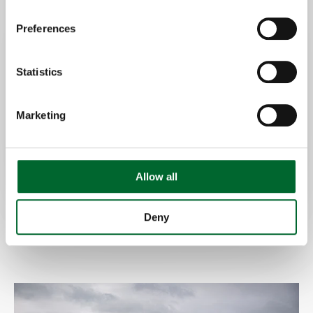
Konstantes Klima; was zu einer
Preferences
optimalen Leistung der Vögel führt
Integrierte Heizung;
Temperaturkontrolle
Statistics
Marketing
Allow all
Deny