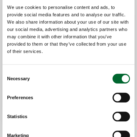
Begrenzter Platzbedarf; kleine
We use cookies to personalise content and ads, to
provide social media features and to analyse our traffic.
Stellfläche
We also share information about your use of our site with
Flexible Lösung; die Reihen müssen nicht
our social media, advertising and analytics partners who
direkt übereinander angeordnet
may combine it with other information that you’ve
werden.
provided to them or that they’ve collected from your use
Verbindung der einzelnen Eierbänder
of their services.
mit dem Hauptförderband
Consent
Necessary
Selection
Preferences
Statistics
Marketing