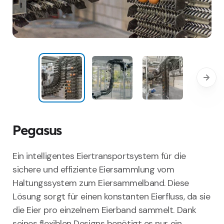
Pegasus
Ein
intelligentes
Eiertransportsystem
für
die
sichere
und
effiziente
Eiersammlung
vom
Haltungssystem
zum
Eiersammelband
.
Diese
Lösung
sorgt
für
einen
konstanten
Eierfluss
, da
sie
die
Eier
pro
einzelnem
Eierband
sammelt. Dank
seines
flexiblen
Designs
benötigt
es
nur
ein