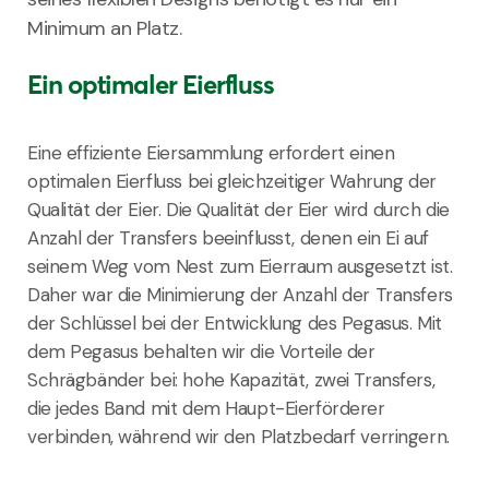
Minimum
an
Platz.
Ein optimaler Eierfluss
Eine
effiziente
Eiersammlung
erfordert
einen
optimalen
Eierfluss
bei
gleichzeitiger
Wahrung
der
Qualität
der
Eier
. Die
Qualität
der
Eier
wird
durch
die
Anzahl
der Transfers
beeinflusst
,
denen
ein
Ei
auf
seinem
Weg
vom
Nest
zum
Eierraum
ausgesetzt
ist
.
Daher
war die
Minimierung
der
Anzahl
der Transfers
der
Schlüssel
bei der
Entwicklung
des Pegasus.
Mit
dem
Pegasus
behalten
wir
die
Vorteile
der
Schrägbänder
bei:
hohe
Kapazität
, zwei Transfers,
die
jedes
Band
mit
dem
Haupt-Eierförderer
verbinden,
während
wir
den
Platzbedarf
verringern
.