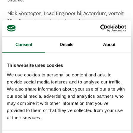
Nick Verstegen, Lead Engineer bij Actemium, vertelt:
"Op die manier creëer je draagvlak en
betrokkenheid op alle niveaus en kun je optimaal
kennis delen. In de eerste fase ging het enkel om de
lasermachines. Toen deze stabiel draaiden, zijn we
Consent
Details
About
overgaan naar fase 2: de pons- en overige
machines. Inmiddels draait alles stabiel."
This website uses cookies
We use cookies to personalise content and ads, to
provide social media features and to analyse our traffic.
We also share information about your use of our site with
our social media, advertising and analytics partners who
may combine it with other information that you’ve
provided to them or that they’ve collected from your use
of their services.