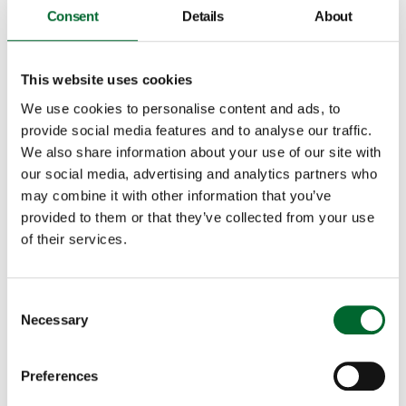
Consent
Details
About
This website uses cookies
We use cookies to personalise content and ads, to
provide social media features and to analyse our traffic.
We also share information about your use of our site with
our social media, advertising and analytics partners who
may combine it with other information that you’ve
provided to them or that they’ve collected from your use
Nieuws
of their services.
Happy Feet: onderzoek naar tenenpikken bij
leghennen
Consent
Oproep aan pluimveehouders: doe mee aan het "Happy
Necessary
Selection
Feet" onderzoek naar tenenpikken bij leghennen Wageningen
Livestock Research (WLR) voert in samenwerking met...
Preferences
2 minuten lezen