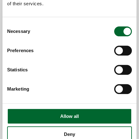
of their services.
Lierbaar nest voor eenvoudige training
en reiniging; lagere operationele kosten
Consent
Open nestontwerp; laag aantal
Necessary
Selection
grondeieren in warme omstandigheden
Automatische eierverzameling; minder
Preferences
arbeid nodig
Vencomat in combinatie met
Statistics
kantelvloer; schone broedeieren van
topkwaliteit
Marketing
Allow all
Deny