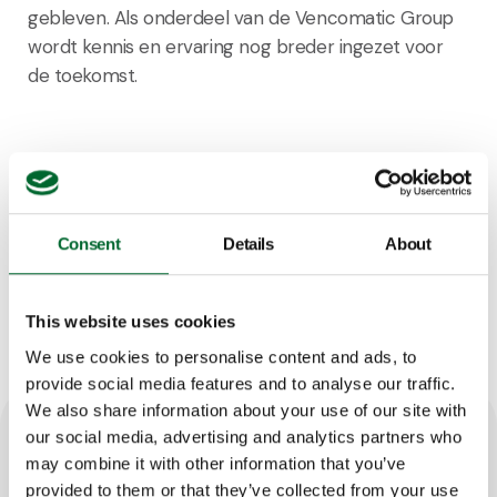
gebleven. Als onderdeel van de Vencomatic Group
wordt kennis en ervaring nog breder ingezet voor
de toekomst.
Geef je kip vier nestopties - ze kiest
Consent
Details
About
altijd voor het houten nest
This website uses cookies
We use cookies to personalise content and ads, to
provide social media features and to analyse our traffic.
We also share information about your use of our site with
our social media, advertising and analytics partners who
may combine it with other information that you’ve
provided to them or that they’ve collected from your use