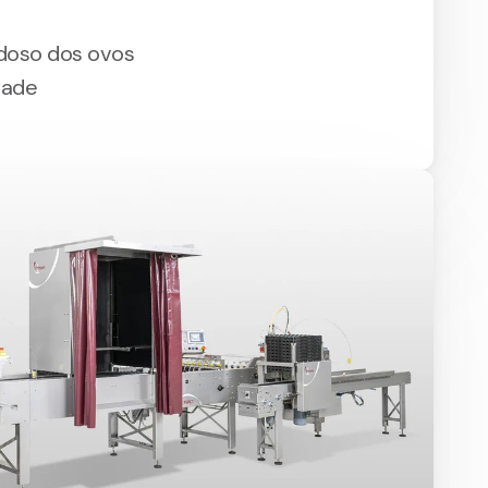
doso dos ovos
dade