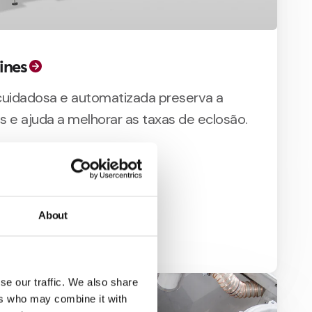
ines
uidadosa e automatizada preserva a
s e ajuda a melhorar as taxas de eclosão.
ficiência operacional
About
vel e fácil manutenção
se our traffic. We also share
ers who may combine it with