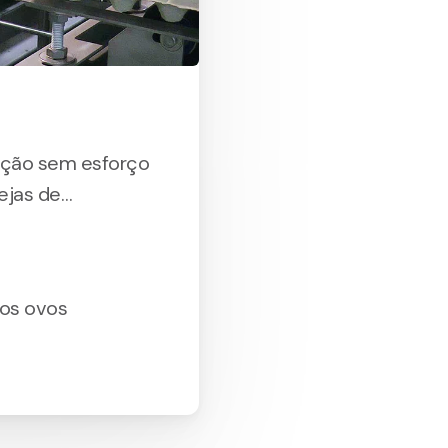
ição sem esforço
ejas de
os ovos