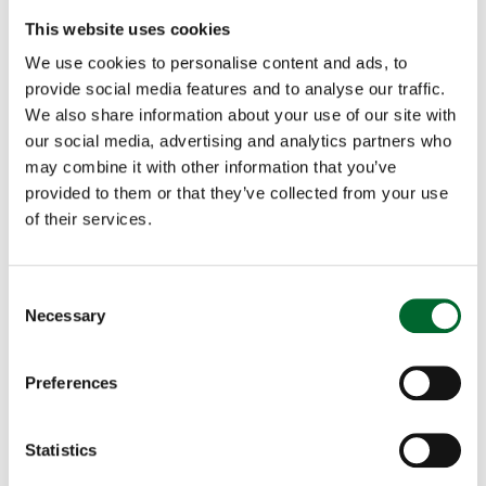
This website uses cookies
We use cookies to personalise content and ads, to
provide social media features and to analyse our traffic.
We also share information about your use of our site with
our social media, advertising and analytics partners who
may combine it with other information that you’ve
provided to them or that they’ve collected from your use
of their services.
Sitzstangensysteme
Consent
Kleine Dinge - große Bedeutung
Necessary
Selection
Mehr Komfort für Hühner: Sitzstangensysteme
Preferences
bieten Stabilität und Halt. Vor allem nachts
ermöglichen diese Systeme
denTieren
, sich bequem
auszuruhen, ohne zu wackeln. Ein einzigartiges
Statistics
Merkmal der Q-
Perch
ist ihre
Pilzform
mit einer