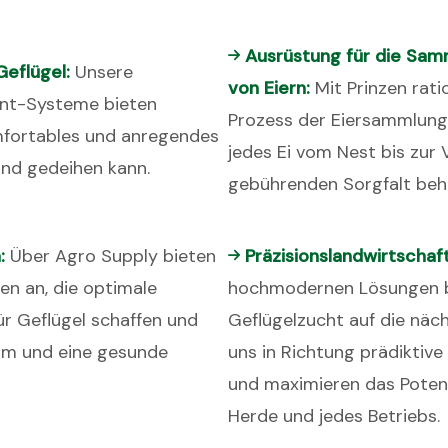
Ausrüstung für die Sa
Geflügel:
Unsere
von Eiern:
Mit Prinzen rati
nt-Systeme bieten
Prozess der Eiersammlung
omfortables und anregendes
jedes Ei vom Nest bis zur
und gedeihen kann.
gebührenden Sorgfalt beha
:
Über Agro Supply bieten
Präzisionslandwirtschaf
en an, die optimale
hochmodernen Lösungen b
r Geflügel schaffen und
Geflügelzucht auf die näc
um und eine gesunde
uns in Richtung prädiktive
und maximieren das Potenzi
Herde und jedes Betriebs.