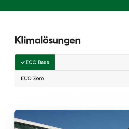
Klimalösungen
ECO Base
ECO Zero