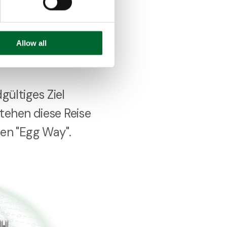
Allow all
gültiges Ziel
stehen diese Reise
den "Egg Way".