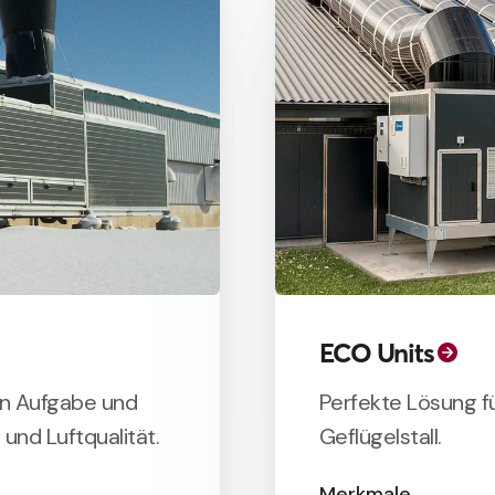
ECO Units
en Aufgabe und
P
erfekte Lösung fü
 und Luftqualität.
Geflügelstall.
Merkmale