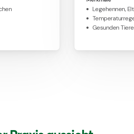
nchen
Legehennen, El
Temperaturreg
Gesunden Tieren