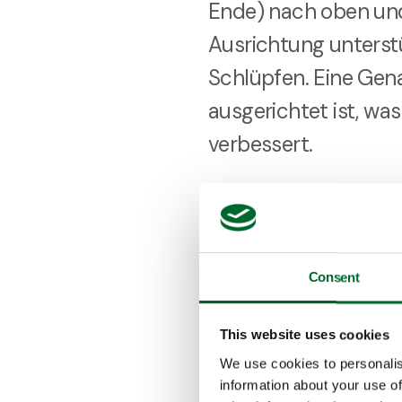
Ende) nach oben und 
Ausrichtung unterstü
Schlüpfen. Eine Genau
ausgerichtet ist, wa
verbessert.
Reduziert manuelle 
Dank dieser hohen Pr
Neupositionierung der
Consent
Arbeitskosten und mi
This website uses cookies
Minimiert Schäden 
We use cookies to personalis
information about your use of
Falsch positionierte 