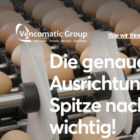
Wie wir Ihn
Die genau
Ausrichtun
Spitze nac
wichtig!