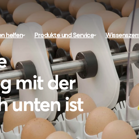
en helfen
Produkte und Service
Wissenszen
e
g mit der
h unten ist