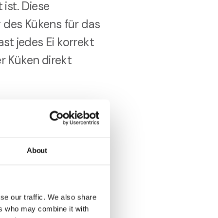
ist. Diese
g des Kükens für das
ast jedes Ei korrekt
er Küken direkt
 und
enkt die
About
 Handhabung.
se our traffic. We also share
ers who may combine it with
sse oder