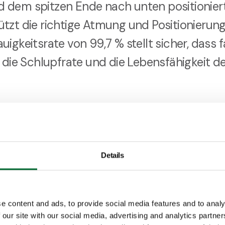
dem spitzen Ende nach unten positioniert 
tzt die richtige Atmung und Positionierun
igkeitsrate von 99,7 % stellt sicher, dass f
s die Schlupfrate und die Lebensfähigkeit d
Korrekturen
äzision entfällt die manuelle Überprüfung
 Eier nahezu vollständig. Das spart Zeit, s
Details
nimiert den Stress für die Eier durch die
und Verunreinigungen
e content and ads, to provide social media features and to analy
 our site with our social media, advertising and analytics partn
Eier sind während der Brut anfälliger für Ri