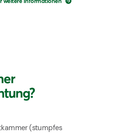
r weitere Informationen
ner
htung?
uftkammer (stumpfes