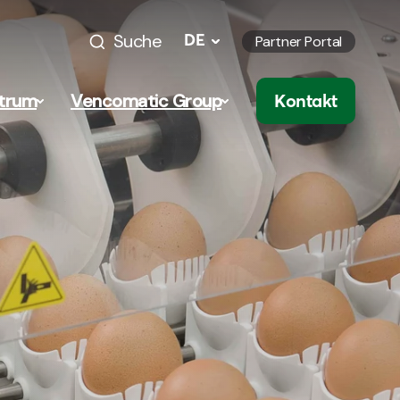
Suche
DE
Partner Portal
trum
Vencomatic Group
Kontakt