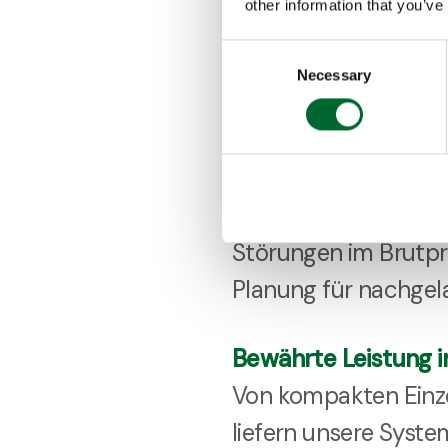
other information that you’ve
Verunreinigungen. Ei
Consent
Kreuzkontaminationen
Necessary
Selection
in der Brüterei.
Verbessert die betri
Eine hohe Genauigke
Störungen im Brutpr
Planung für nachgel
Bewährte Leistung 
Von kompakten Einze
liefern unsere Syste