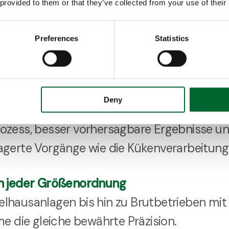
 provided to them or that they’ve collected from your use of their
ne genaue Einstellung reduziert das Risiko 
 und schützt so sowohl die Eierqualität a
Preferences
Statistics
ebliche Effizienz
Deny
it bei der Punkt-nach-unten-Ausrichtung
ozess, besser vorhersagbare Ergebnisse un
agerte Vorgänge wie die Kükenverarbeitung
in jeder Größenordnung
lhausanlagen bis hin zu Brutbetrieben mit
me die gleiche bewährte Präzision.