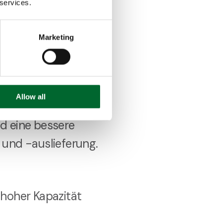
 services.
von Haarrissen und
ls auch die Hygiene
Marketing
Allow all
 bedeutet weniger
d eine bessere
 und -auslieferung.
 hoher Kapazität