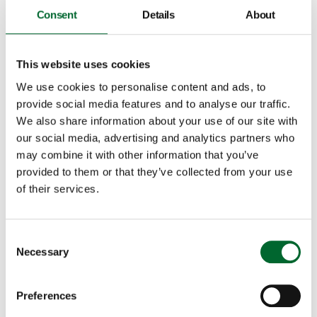
Vincent Moison ajoute : "La nouvelle emballeuse fait
Consent
Details
About
très bien son travail et nous fait gagner un temps
fou. Le ramassage des œufs est vraiment beaucoup
plus rapide maintenant, j'ai presque divisé par deux le
This website uses cookies
temps de ramassage. L'entretien est également
We use cookies to personalise content and ads, to
facile, c'est une machine simple et robuste. Je suis
provide social media features and to analyse our traffic.
très satisfait du Speedpack et du palettiseur. Ils me
We also share information about your use of our site with
font gagner énormément de temps et fonctionnent
our social media, advertising and analytics partners who
très confortablement".
may combine it with other information that you’ve
provided to them or that they’ve collected from your use
En cas de problème, ils bénéficient du service de
of their services.
Vencomatic Group France. Anne Laure Moison :
"Nous pouvons toujours les appeler et ils nous aident,
Consent
même si nous avons un petit problème. C'est top"
Necessary
Selection
Preferences