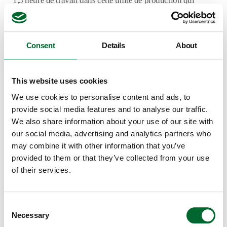
1,5 heure de travail dans cette unité de production qui
emploie environ 50 personnes.
Consent
Details
About
This website uses cookies
We use cookies to personalise content and ads, to
provide social media features and to analyse our traffic.
We also share information about your use of our site with
our social media, advertising and analytics partners who
may combine it with other information that you’ve
provided to them or that they’ve collected from your use
of their services.
« Depuis que nous avons mis en place la machine, une
seule personne suffit désormais, et nous gagnons quelques
Consent
heures supplémentaires chaque jour, ce qui représente une
Necessary
Selection
économie considérable pour nous. Nous prévoyons que la