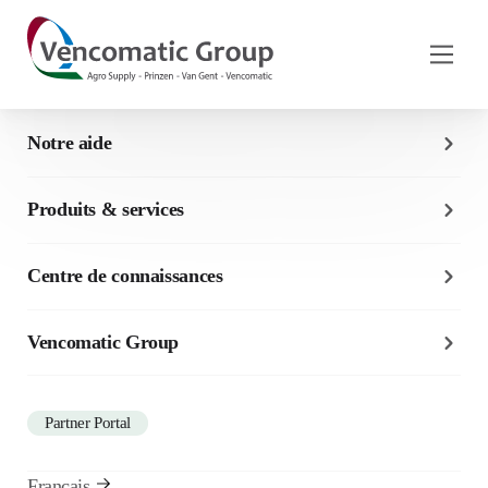
Notre aide
Témoignages De Clients
Chez Ous Roig, ils nous
Produits & services
racontent leur expérience avec
Prinzen
Centre de connaissances
2 min de lecture
Vencomatic Group
publié sur 5 juin 2025
Partner Portal
Français