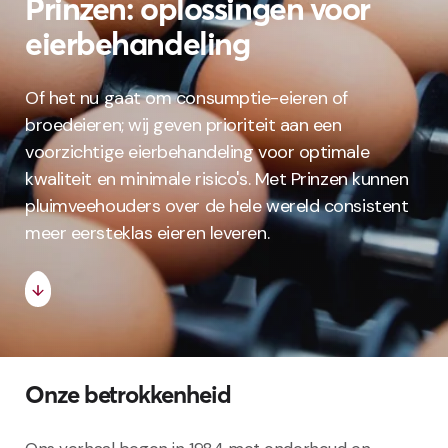
Prinzen: oplossingen voor
eierbehandeling
Of het nu gaat om consumptie-eieren of
broedeieren; wij geven prioriteit aan een
voorzichtige eierbehandeling voor optimale
kwaliteit en minimale risico's. Met Prinzen kunnen
pluimveehouders over de hele wereld consistent
meer eersteklas eieren leveren.
Onze betrokkenheid