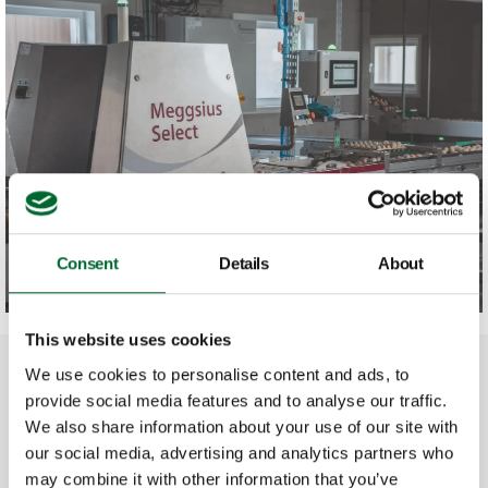
Consent
Details
About
This website uses cookies
Onze oplossingen
We use cookies to personalise content and ads, to
provide social media features and to analyse our traffic.
We also share information about your use of our site with
Van complete automatiseringsoplossingen voor
our social media, advertising and analytics partners who
broederijen tot efficiënte sorteer- en
may combine it with other information that you’ve