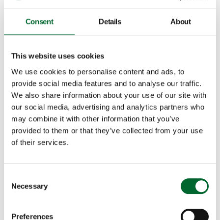
Witterungseinflüssen bietet. Sie überqueren eine 4,5
Meter hohe Brücke, die keine signifikante Zunahme
Consent
Details
About
von Haarrissen aufweist.
Biljana Tomić: "Wir haben eine viel bessere Kontrolle
This website uses cookies
über die Qualität der Bruteier, die an unsere Kunden
We use cookies to personalise content and ads, to
geliefert werden, und viel weniger Arbeitsaufwand
provide social media features and to analyse our traffic.
auf dem Hof. Manchmal fragten wir uns, ob wir nicht
We also share information about your use of our site with
einen Weg finden könnten, die Konstruktionsmängel
our social media, advertising and analytics partners who
der Farm zu umgehen. Dank unserer Partner, die
may combine it with other information that you’ve
ihre eigenen Lösungen mit uns teilten, und der
provided to them or that they’ve collected from your use
unschätzbaren Beratung durch unseren
of their services.
Zuchtexperten Dr. Ron Meijerhof konnten wir das Ziel
erreichen. Ron Meijerhof, haben wir einen großen
Consent
Erfolg erzielt!"
Necessary
Selection
Preferences