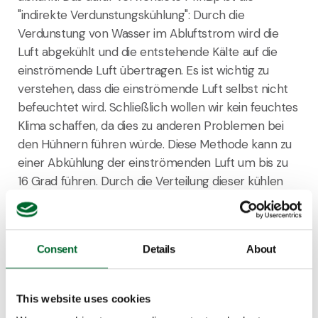
"indirekte Verdunstungskühlung": Durch die
Verdunstung von Wasser im Abluftstrom wird die
Luft abgekühlt und die entstehende Kälte auf die
einströmende Luft übertragen. Es ist wichtig zu
verstehen, dass die einströmende Luft selbst nicht
befeuchtet wird. Schließlich wollen wir kein feuchtes
Klima schaffen, da dies zu anderen Problemen bei
den Hühnern führen würde. Diese Methode kann zu
einer Abkühlung der einströmenden Luft um bis zu
16 Grad führen. Durch die Verteilung dieser kühlen
Luft wird der gesamte Stall gekühlt, was zu einer
höheren Produktivität führt. Auch wenn die
Außentemperaturen hoch sind, was im Vergleich zu
Consent
Details
About
Hennen, die andere Wege finden müssen, um ihre
Körpertemperatur zu kühlen, einen Vorteil darstellt.
Der Umfang der Kühlung auf Stallebene hängt von
This website uses cookies
dem Prozentsatz der Gesamtlüftung ab, der von der