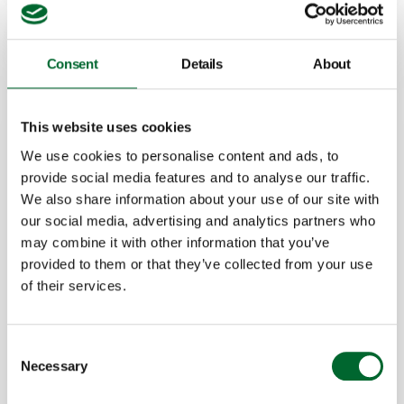
Consent
Details
About
This website uses cookies
We use cookies to personalise content and ads, to
provide social media features and to analyse our traffic.
We also share information about your use of our site with
our social media, advertising and analytics partners who
Prinzen 50-70-100
may combine it with other information that you’ve
Empacadoras de huevos de consumo: ofrecer la
provided to them or that they’ve collected from your use
máxima calidad de los huevos durante todo el
of their services.
proceso.
Características
Ponedoras
Consent
Reduce el trabajo manual
Necessary
Selection
Manipulación cuidadosa de los huevos