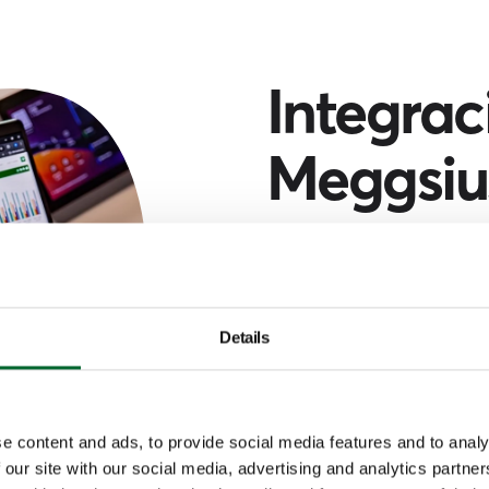
Integrac
Meggsiu
El Meggsius Contro
Meggsius Connect,
recupera datos de l
Details
presenta en un pane
Proporcionando una 
e content and ads, to provide social media features and to analy
operaciones de su g
 our site with our social media, advertising and analytics partn