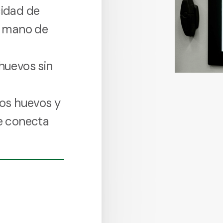
cidad de
a mano de
huevos sin
los huevos y
e conecta