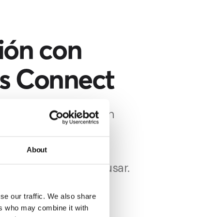
ión con
s Connect
l puede integrarse con
 una plataforma que
os dispositivos y los
About
l de control fácil de usar.
visión global de las
se our traffic. We also share
ranja y notificándole
ers who may combine it with