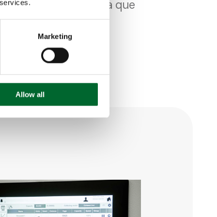
n lo antes posible para que
 services.
ones informadas.
Marketing
ripción
Allow all