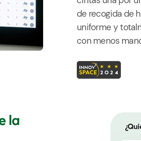
cintas una por u
de recogida de h
uniforme y tota
con menos mano
e la
¿Qui