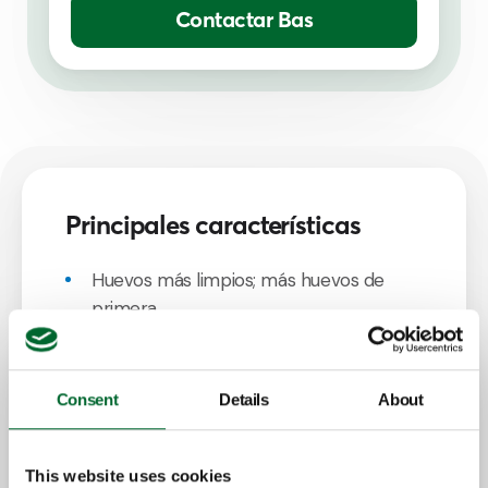
Contactar Bas
Principales características
Huevos más limpios; más huevos de
primera
Sin contaminación de las empacadoras;
aumentando la vida útil de los equipos
Menor tiempo dedicado a la limpieza;
Consent
Details
About
menos mano de obra
This website uses cookies