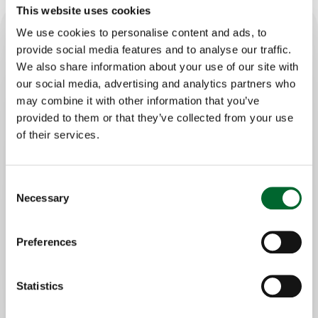
This website uses cookies
We use cookies to personalise content and ads, to
provide social media features and to analyse our traffic.
Características principales
We also share information about your use of our site with
our social media, advertising and analytics partners who
Diseño único para criadores de patos;
may combine it with other information that you’ve
nido atractivo para poner los huevos
provided to them or that they’ve collected from your use
Recogida automática de los huevos;
of their services.
reduciendo la mano de obra
Huevos limpios e higiénicos; altos índices
de incubabilidad
Consent
Necessary
Nido duradero; asegurando una larga
Selection
vida útil
Preferences
Statistics