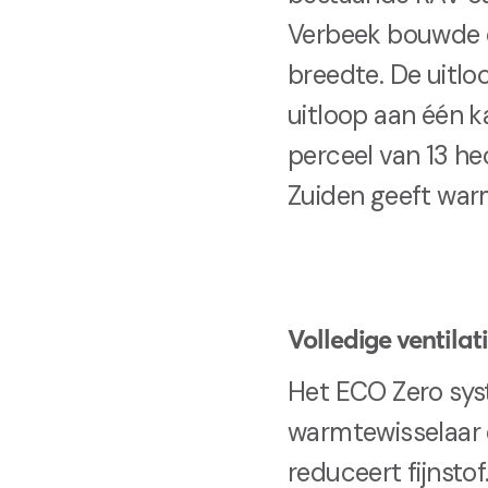
Verbeek bouwde de
breedte. De uitlo
uitloop aan één k
perceel van 13 hec
Zuiden geeft war
Volledige ventilat
Het ECO Zero sys
warmtewisselaar e
reduceert fijnsto