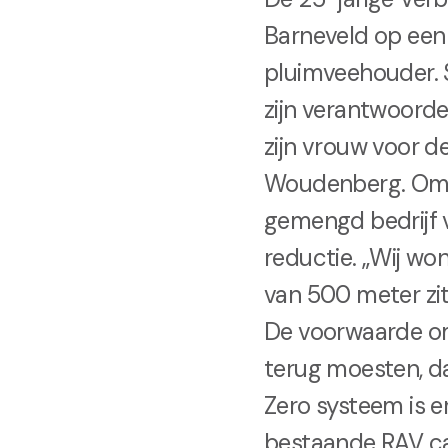
Barneveld op een 
pluimveehouder. S
zijn verantwoord
zijn vrouw voor d
Woudenberg. Om 
gemengd bedrijf v
reductie. „Wij wo
van 500 meter zi
De voorwaarde om
terug moesten, d
Zero systeem is e
bestaande RAV ca