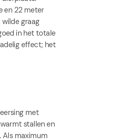
te en 22 meter
k wilde graag
oed in het totale
adelig effect; het
heersing met
rwarmt stallen en
en. Als maximum