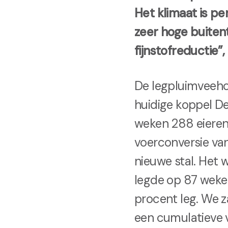
Het klimaat is pe
zeer hoge buiten
fijnstofreductie”
De legpluimveehou
huidige koppel De
weken 288 eieren 
voerconversie van
nieuwe stal. Het w
legde op 87 wek
procent leg. We z
een cumulatieve v