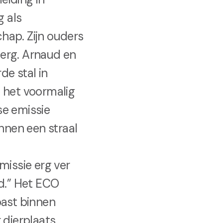
g als
hap. Zijn ouders
berg. Arnaud en
de stal in
 het voormalig
se emissie
nnen een straal
issie erg ver
d.” Het ECO
past binnen
dierplaats.