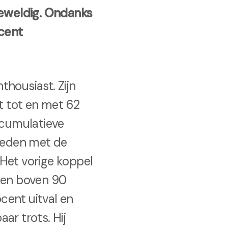
geweldig. Ondanks
cent
thousiast. Zijn
ft tot en met 62
 cumulatieve
vreden met de
. Het vorige koppel
ken boven 90
cent uitval en
ar trots. Hij