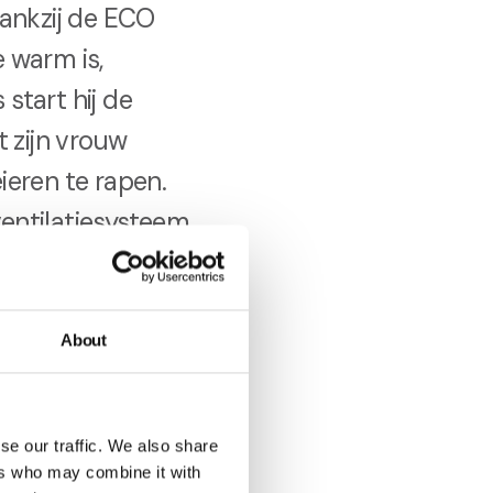
dankzij de ECO
e warm is,
start hij de
 zijn vrouw
ieren te rapen.
ventilatiesysteem
an de kwaliteit
About
 ECO Units. Die
tingen. „De
se our traffic. We also share
n het zittende
ers who may combine it with