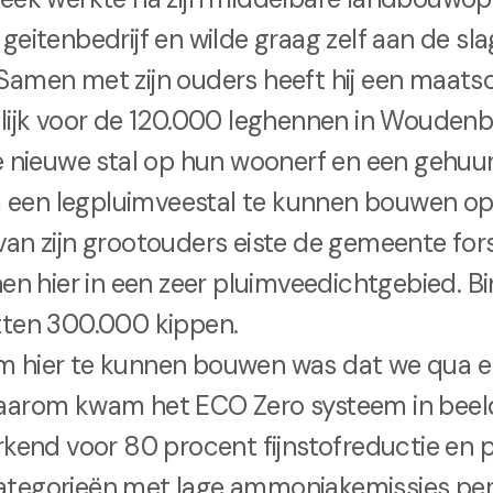
geitenbedrijf en wilde graag zelf aan de sla
amen met zijn ouders heeft hij een maatsc
elijk voor de 120.000 leghennen in Wouden
e nieuwe stal op hun woonerf en een gehuur
een legpluimveestal te kunnen bouwen op
an zijn grootouders eiste de gemeente for
nen hier in een zeer pluimveedichtgebied. Bi
tten 300.000 kippen.
 hier te kunnen bouwen was dat we qua em
aarom kwam het ECO Zero systeem in beel
rkend voor 80 procent fijnstofreductie en 
tegorieën met lage ammoniakemissies per 