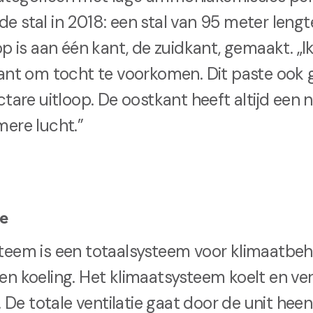
 stal in 2018: een stal van 95 meter leng
op is aan één kant, de zuidkant, gemaakt. „I
ant om tocht te voorkomen. Dit paste ook g
tare uitloop. De oostkant heeft altijd een n
mere lucht.”
ie
teem is een totaalsysteem voor klimaatbe
n koeling. Het klimaatsysteem koelt en ve
f. De totale ventilatie gaat door de unit he