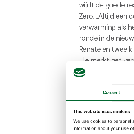
wijdt de goede re
Zero. „Altijd een 
verwarming als het
ronde in de nieuw
Renate en twee ki
„Je merkt het ver
verouderd. Het str
eieren.”
Consent
Aan de noordzijde
This website uses cookies
klimaatunits vold
We use cookies to personalis
resultaten zijn s
information about your use of