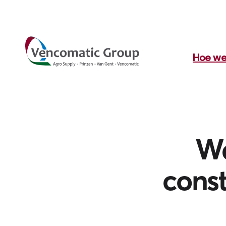
Hoe we
Wa
const