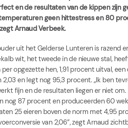
rfect en de resultaten van de kippen zijn 
temperaturen geen hittestress en 80 pro
, zegt Arnaud Verbeek.
der uit het Gelderse Lunteren is razend en
kalb wit, het tweede in de nieuwe stal, hee
per opgezette hen, 1,91 procent uitval, een
 2,03 en legt nog 95,3 procent. „Ik ben te
erkt fijn en de resultaten liegen er niet om
en nog 87 procent en produceerden 60 we
aten 25 eieren boven de norm met 4,95 pro
oerconversie van 2,06”, zegt Arnaud zichtba