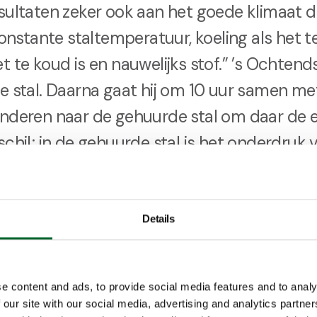
sultaten zeker ook aan het goede klimaat 
constante staltemperatuur, koeling als het t
 te koud is en nauwelijks stof.” ’s Ochtends 
e stal. Daarna gaat hij om 10 uur samen met
nderen naar de gehuurde stal om daar de e
schil; in de gehuurde stal is het onderdruk 
ooisel is sneller vochtig. Dat merk je ook a
Details
 van zijn nieuwe legpluimveestal, staan drie
oen meer dan 100 procent aan zijn verwach
e content and ads, to provide social media features and to analy
uper; zowel van het afgesloten koppel als va
 our site with our social media, advertising and analytics partn