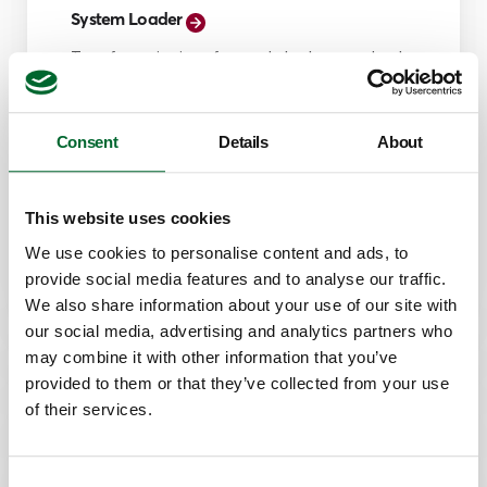
System Loader
Transferencia sin esfuerzo de los huevos desde
bandejas de transporte.
Características
Consent
Details
About
Incubadora
Aumentar la velocidad y la eficacia
Flexibilidad para adaptarse a distintos tipos
This website uses cookies
de bandejas
We use cookies to personalise content and ads, to
provide social media features and to analyse our traffic.
We also share information about your use of our site with
our social media, advertising and analytics partners who
may combine it with other information that you’ve
provided to them or that they’ve collected from your use
of their services.
Consent