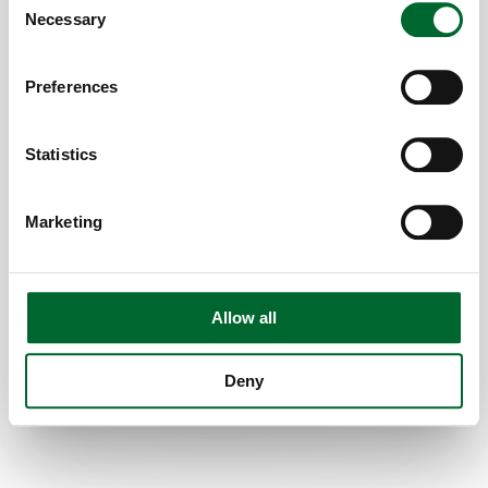
Necessary
Selection
Preferences
Tray to tray transfer
Statistics
Pase sin esfuerzo entre las bandejas de
incubación con el sistema de transferencia
automatizado.
Marketing
Características
Incubadora
Manipulación automatizada y cuidadosa de
Allow all
huevos
Diseño versátil
Deny