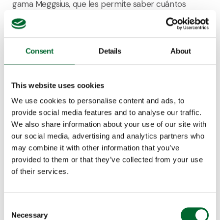
gama Meggsius, que les permite saber cuántos
huevos salen de cada hilera de arriba y de cada
hilera de abajo. Todo se registra con cámaras y así
saben de dónde proceden los huevos. Y si hay un
Consent
Details
About
problema de apilamiento o algo así, lo saben
inmediatamente.
This website uses cookies
Con el Speedpack de Prinzen han tenido
We use cookies to personalise content and ads, to
experiencia durante años también en las naves de
provide social media features and to analyse our traffic.
jaulas que ya se utilizaban. "Los Speedpacks son
We also share information about your use of our site with
fáciles de manejar, funcionaron bastante bien y
our social media, advertising and analytics partners who
luego fue una obviedad elegir los Prinzen en nuestra
may combine it with other information that you’ve
remodelación y ampliación. La calidad de los huevos
provided to them or that they’ve collected from your use
es buena, hay muy poca suciedad y parece que los
of their services.
manipula con mucha delicadeza".
Consent
En Junction Farms hizieron el cambio a la
Necessary
Selection