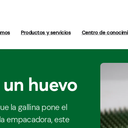
amos
Productos y servicios
Centro de conocim
e un huevo
 la gallina pone el
 la empacadora, este