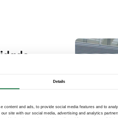
uidado
cidad son las
nsporte óptimo de
Details
 crea un flujo de
e tener en cuenta la
e content and ads, to provide social media features and to analy
os huevos. Al fin y
 our site with our social media, advertising and analytics partn