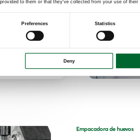
 provided to them or that they’ve collected from your use of their
n gran valor.
Preferences
Statistics
transporte de huevos
opios ojos
Deny
o
Empacadora de huevos