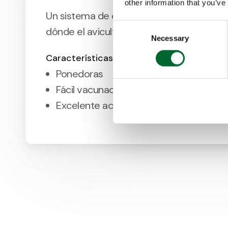
other information that you’ve
Un sistema de cría fácil de usar y configur
Consent
dónde el avicultor tiene pleno control so
Necessary
Selection
Características
Ponedoras
Fácil vacunación y captura
Excelente acceso e inspección visual