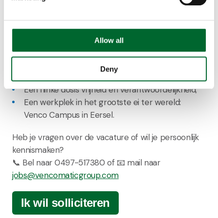
Een passend salaris én 27 vakantiedagen per jaar
(bij een fulltime dienstverband);
VencoFIT-vergoeding om jouw gezondheid te
Allow all
stimuleren;
Groeimogelijkheden met cursussen en
Deny
opleidingen;
Een flinke dosis vrijheid en verantwoordelijkheid;
Een werkplek in het grootste ei ter wereld:
Venco Campus in Eersel.
Heb je vragen over de vacature of wil je persoonlijk
kennismaken?
📞 Bel naar 0497-517380 of 📧 mail naar
jobs@vencomaticgroup.com
Ik wil solliciteren