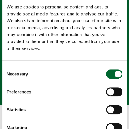
We use cookies to personalise content and ads, to
provide social media features and to analyse our traffic.
We also share information about your use of our site with
Blijven ontwikkelen
our social media, advertising and analytics partners who
Grijp de kans om te groeien door relevante trainingen of
may combine it with other information that you’ve
cursussen te volgen
provided to them or that they’ve collected from your use
of their services.
Consent
Necessary
Selection
Plezier maken
We werken hard, maar weten ook hoe we een feestje
Preferences
moeten bouwen
Statistics
KRUIP UIT JE EIERSCHAAL 🐣
Ons aanbod
Marketing